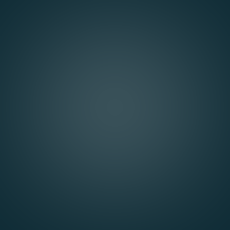
1
Digitale Präsent aufbauen
Um Ihre Zielgruppe effektiv zu erreichen, ist es
heute unerlässlich, dort sichtbar zu sein, wo
Entscheider und potenzielle Kunden verstärkt
aktiv sind: im Internet.
2
Neue Märkte erschließen
Für ein stabiles Wachstum und eine breitere
Kundenbasis ist es wichtig, ungenutzte Märkte
und Nischen zu identifizieren und gezielt zu
erschließen.