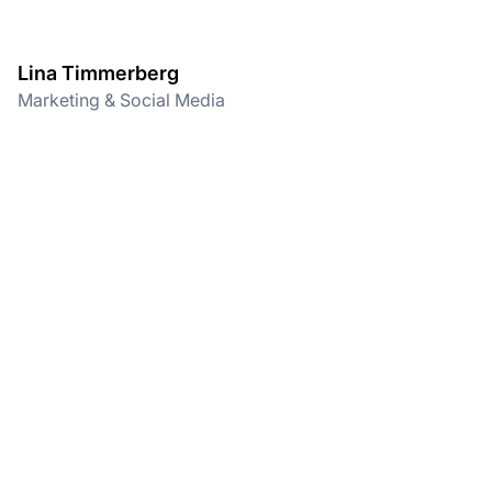
Lina Timmerberg
Marketing & Social Media
BEWIRB DICH JETZT!
Finde jetzt dein passendes Angebot und wir
bilden dich für deine Position aus.
ZU DEN OFFENEN STELLEN