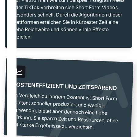
Auf Plattformen wie zum Beispiel Instagram Reels
oder TikTok verbreiten sich Short Form Videos
besonders schnell. Durch die Algorithmen dieser
Plattformen erreichen Sie in kürzester Zeit eine
hohe Reichweite und können virale Effekte
erzielen.
KOSTENEFFIZIENT UND ZEITSPAREND
Im Vergleich zu langem Content ist Short Form
Content schneller produziert und weniger
aufwendig, bietet aber dennoch eine hohe
Wirkung. Sie sparen Zeit und Ressourcen, ohne
auf starke Ergebnisse zu verzichten.