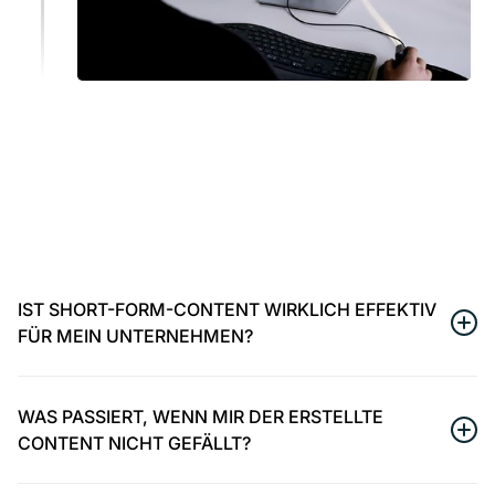
IST SHORT-FORM-CONTENT WIRKLICH EFFEKTIV
FÜR MEIN UNTERNEHMEN?
Ja, auch in traditionellen Branchen ist Short Form
Content ideal, um Aufmerksamkeit zu gewinnen und
WAS PASSIERT, WENN MIR DER ERSTELLTE
neue Zielgruppen zu erreichen. Wir passen den Stil
CONTENT NICHT GEFÄLLT?
gezielt an Ihre Marke und Ihr Unternehmen sowie Ihre