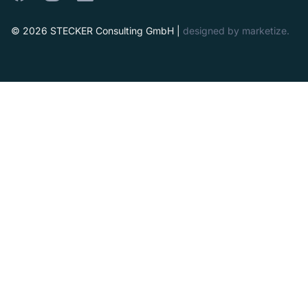
© 2026 STECKER Consulting GmbH |
designed by
marketize
.