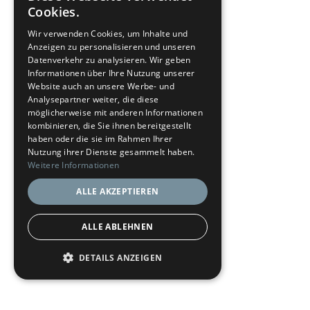
Cookies.
Bisher keine Vertriebserfahrung und Quereinsteig
Wir verwenden Cookies, um Inhalte und
Anzeigen zu personalisieren und unseren
Datenverkehr zu analysieren. Wir geben
Informationen über Ihre Nutzung unserer
Website auch an unsere Werbe- und
Analysepartner weiter, die diese
möglicherweise mit anderen Informationen
Aufgabenbereich:
kombinieren, die Sie ihnen bereitgestellt
haben oder die sie im Rahmen Ihrer
Nutzung ihrer Dienste gesammelt haben.
Telefonische Neukundengewinnung mithilfe uns
Weitere Informationen
Vereinbarung von wenigstens 15 Terminen im Mo
Kundenunternehmen
ALLE AKZEPTIEREN
Telefonische Vorbereitung und Beratung unsere
ALLE ABLEHNEN
Unterstützung unserer Experten bei ihren opera
Gelegentlich Besuch von Messen, eigenen Event
DETAILS ANZEIGEN
Neukundenakquise